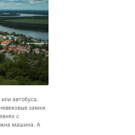
 или автобуса.
невековые замки
евнях с
ужна машина. А