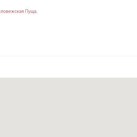
еловежская Пуща
,