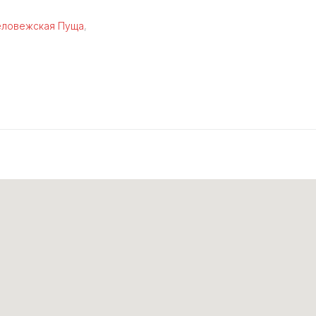
еловежская Пуща
,