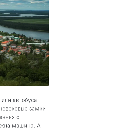
 или автобуса.
невековые замки
евнях с
ужна машина. А