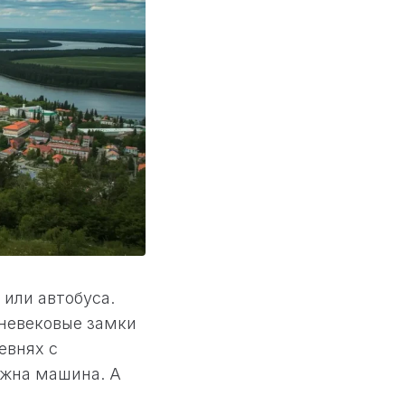
 или автобуса.
невековые замки
евнях с
ужна машина. А