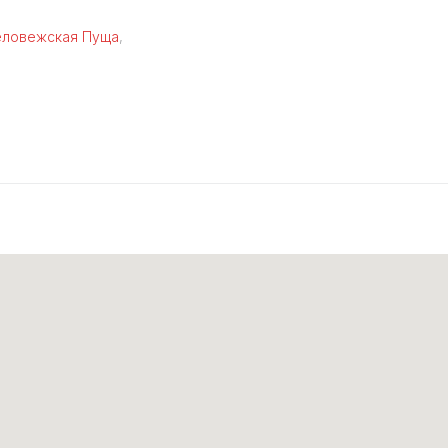
еловежская Пуща
,