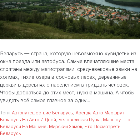
Беларусь — страна, которую невозможно «увидеть» из
окна поезда или автобуса. Самые впечатляющие места
спрятаны между магистралями: средневековые замки на
холмах, тихие озёра в сосновых лесах, деревянные
церкви в деревнях с населением в тридцать человек.
Чтобы добраться до этих мест, нужна машина. А чтобы
увидеть всё самое главное за одну...
Теги:
Автопутешествие Беларусь
,
Аренда Авто Маршрут
,
Беларусь На Авто 7 Дней
,
Беловежская Пуща
,
Маршрут По
Беларуси На Машине
,
Мирский Замок
,
Что Посмотреть
Беларусь