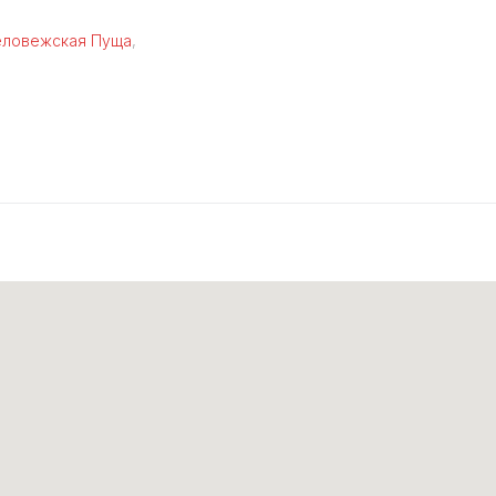
еловежская Пуща
,