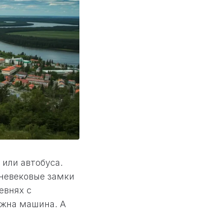
 или автобуса.
невековые замки
евнях с
ужна машина. А