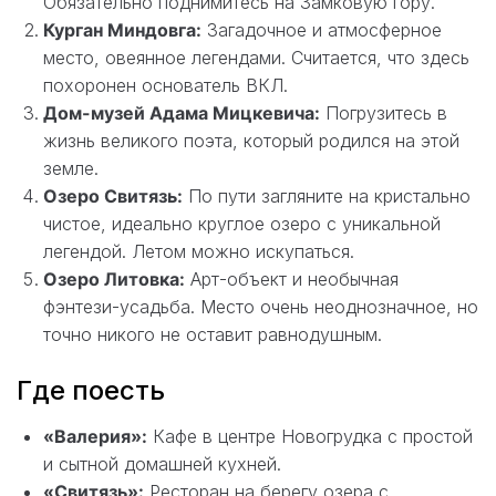
Обязательно поднимитесь на Замковую гору.
Курган Миндовга:
Загадочное и атмосферное
место, овеянное легендами. Считается, что здесь
похоронен основатель ВКЛ.
Дом-музей Адама Мицкевича:
Погрузитесь в
жизнь великого поэта, который родился на этой
земле.
Озеро Свитязь:
По пути загляните на кристально
чистое, идеально круглое озеро с уникальной
легендой. Летом можно искупаться.
Озеро Литовка:
Арт-объект и необычная
фэнтези-усадьба. Место очень неоднозначное, но
точно никого не оставит равнодушным.
Где поесть
«Валерия»:
Кафе в центре Новогрудка с простой
и сытной домашней кухней.
«Свитязь»:
Ресторан на берегу озера с