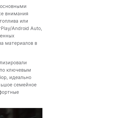
 основными
се внимания
топлива или
Play/Android Auto,
менных
ва материалов в
ализировали
 по ключевым
бор, идеально
льшое семейное
мфортные