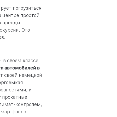
ирует погрузиться
в центре простой
а аренды
скурсии. Это
в.
 в своем классе,
а автомобилей в
ет своей немецкой
ергоемкая
ровностями, и
у прокатные
климат-контролем,
мартфонов.