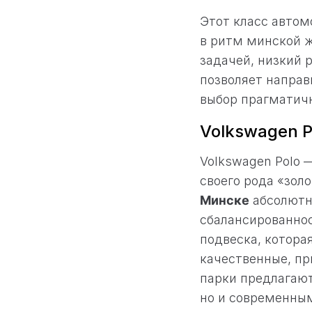
Этот класс автом
в ритм минской ж
задачей, низкий 
позволяет направ
выбор прагматич
Volkswagen P
Volkswagen Polo 
своего рода «зол
Минске
абсолютно
сбалансированнос
подвеска, котора
качественные, пр
парки предлагают
но и современны