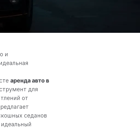
о и
 идеальная
х
ксте
аренда авто в
нструмент для
тлений от
предлагает
оскошных седанов
и идеальный