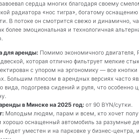
завоевал сердца многих благодаря своему смело
ой радиатора «нос тигра», богатому оснащению
и. В потоке он смотрится свежо и динамично, ч
к более эмоциональная и технологичная альтерн
.
 для аренды:
Помимо экономичного двигателя, R
двеской, которая отлично фильтрует мелкие стык
ектирован с упором на эргономику — все кнопки
ах. Большим плюсом в арендных версиях часто яв
о вида, подогрева сидений и руля, что особенно 
ну.
аренды в Минске на 2025 год:
от 90 BYN/сутки.
т:
Молодым людям, парам и всем, кто хочет полу
 хорошо оснащенный автомобиль за разумные ден
н будет уместен и на парковке у бизнес-центра, и