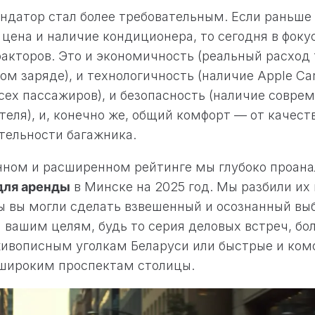
ндатор стал более требовательным. Если раньше
цена и наличие кондиционера, то сегодня в фоку
акторов. Это и экономичность (реальный расход 
ом заряде), и технологичность (наличие Apple Car
сех пассажиров), и безопасность (наличие совре
теля), и, конечно же, общий комфорт — от качест
тельности багажника.
нном и расширенном рейтинге мы глубоко проан
для аренды
в Минске на 2025 год. Мы разбили их
ы вы могли сделать взвешенный и осознанный вы
вашим целям, будь то серия деловых встреч, бо
живописным уголкам Беларуси или быстрые и ко
широким проспектам столицы.