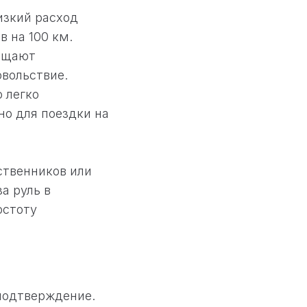
изкий расход
в на 100 км.
ращают
овольствие.
 легко
но для поездки на
твенников или
а руль в
остоту
 подтверждение.