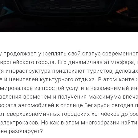
у продолжает укреплять свой статус современног
вропейского города. Его динамичная атмосфера,
ая инфраструктура привлекают туристов, деловы
 и ценителей культурного отдыха. В этом конте
мировалась из простой услуги в незаменимый и
равления временем и получения максимума впеча
роката автомобилей в столице Беларуси сегодня 
от сверхэкономичных городских хэтчбеков до р
электрокаров. Но как в этом многообразии найт
 не разочарует?