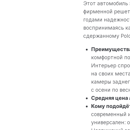
Этот автомобиль 
фирменной решетк
годами надежност
воспринимаясь ка
сдержанному Polo
Преимущества
комфортной по
Интерьер спро
на своих мест
камеры заднег
с осени по вес
Средняя цена 
Кому подойдё
современный и
универсален: о