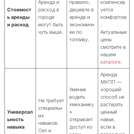
Аренда и
правило,
компенсир
Стоимост
расход в
дешевле в
уется
ь аренды
городе
аренде и
комфортом
и расход
могут быть
экономичн
.
чуть выше.
ее по
Актуальные
топливу.
цены
смотрите в
нашем
каталоге
.
Аренда
МКПП —
Умение
хороший
водить
способ не
Не требует
«механику
растерять
специальн
Универсал
»
ценный
ых
ьность
открывает
навык,
навыков.
навыка
доступ ко
если в
Сел и