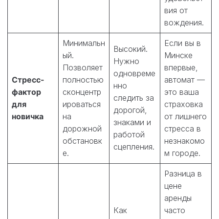
вия от
вождения.
Минимальн
Если вы в
Высокий.
ый.
Минске
Нужно
Позволяет
впервые,
одновреме
Стресс-
полностью
автомат —
нно
фактор
сконцентр
это ваша
следить за
для
ироваться
страховка
дорогой,
новичка
на
от лишнего
знаками и
дорожной
стресса в
работой
обстановк
незнакомо
сцепления.
е.
м городе.
Разница в
цене
аренды
Как
часто