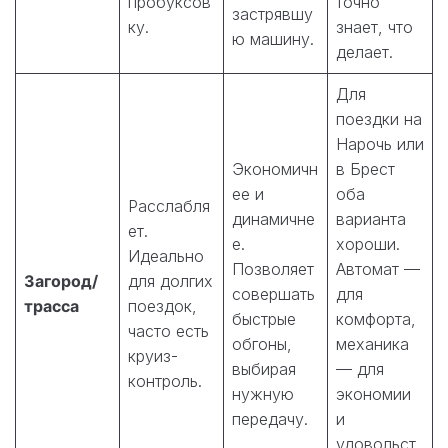
пробуксов
точно
застрявшу
ку.
знает, что
ю машину.
делает.
Для
поездки на
Нарочь или
Экономичн
в Брест
ее и
оба
Расслабля
динамичне
варианта
ет.
е.
хороши.
Идеально
Позволяет
Автомат —
Загород/
для долгих
совершать
для
трасса
поездок,
быстрые
комфорта,
часто есть
обгоны,
механика
круиз-
выбирая
— для
контроль.
нужную
экономии
передачу.
и
удовольст