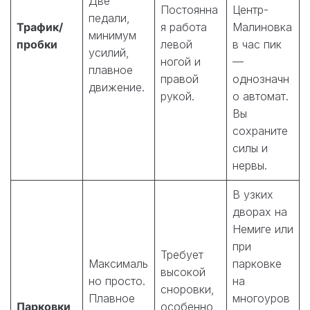
Две
Постоянна
Центр-
педали,
Трафик/
я работа
Малиновка
минимум
пробки
левой
в час пик
усилий,
ногой и
—
плавное
правой
однозначн
движение.
рукой.
о автомат.
Вы
сохраните
силы и
нервы.
В узких
дворах на
Немиге или
при
Требует
Максималь
парковке
высокой
но просто.
на
сноровки,
Плавное
многоуров
Парковки
особенно