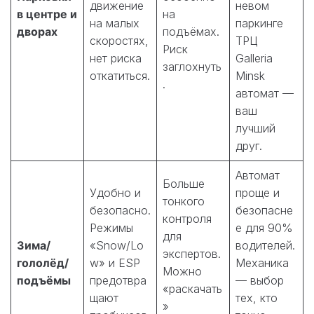
движение
невом
в центре и
на
на малых
паркинге
дворах
подъёмах.
скоростях,
ТРЦ
Риск
нет риска
Galleria
заглохнуть
откатиться.
Minsk
.
автомат —
ваш
лучший
друг.
Автомат
Больше
Удобно и
проще и
тонкого
безопасно.
безопасне
контроля
Режимы
е для 90%
для
Зима/
«Snow/Lo
водителей.
экспертов.
гололёд/
w» и ESP
Механика
Можно
подъёмы
предотвра
— выбор
«раскачать
щают
тех, кто
»