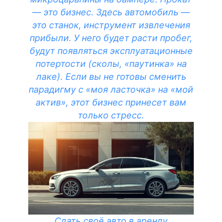
— это бизнес. Здесь автомобиль —
это станок, инструмент извлечения
прибыли. У него будет расти пробег,
будут появляться эксплуатационные
потертости (сколы, «паутинка» на
лаке). Если вы не готовы сменить
парадигму с «моя ласточка» на «мой
актив», этот бизнес принесет вам
только стресс.
Сдать своё авто в аренду