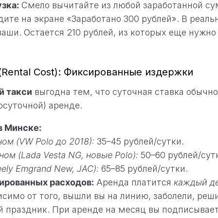
узка:
Смело вычитайте из любой заработанной с
ите на экране «Заработано 300 рублей». В реаль
 ваши. Остается 210 рублей, из которых еще нужн
(Rental Cost): Фиксированные издержки
й такси
выгодна тем, что суточная ставка обычно
осуточной) аренде.
в Минске:
ом (VW Polo до 2018):
35–45 рублей/сутки.
ом (Lada Vesta NG, новые Polo):
50–60 рублей/сут
ely Emgrand New, JAC):
65–85 рублей/сутки.
ированных расходов:
Аренда платится
каждый д
исимо от того, вышли вы на линию, заболели, реш
й праздник. При аренде на месяц вы подписывает