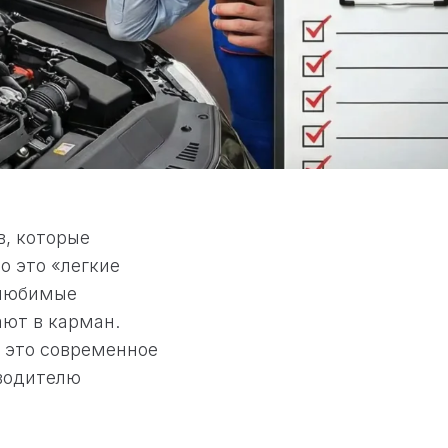
в, которые
о это «легкие
 любимые
ют в карман.
о это современное
 водителю