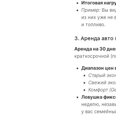
Итоговая нагр
Пример:
Вы вид
из них уже не
и топливо.
3. Аренда авто 
Аренда на 30 дне
краткосрочной (п
Диапазон цен 
Старый экон
Свежий экон
Комфорт (Ge
Ловушка фикс
неделю, незав
у вас семейны