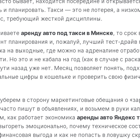
часто бывает, находится посередине и открывается
ь и планировать. Такси — это не лотерея, а низк
ес, требующий жесткой дисциплины.
риваете
аренду авто под такси в Минске
, то срок
нт планирования и, пожалуй, лучший тест-драйв 
ка на выходные, где можно на адреналине отработ
и. Но это и не кабала на год (как в случае с рас
пути назад уже нет. Месяц позволяет понять, под
альные цифры в кошельке и проверить свою физи
 уберем в сторону маркетинговые обещания о «за
 часто пишут в объявлениях, и возьмем в руки ка
м, как работает экономика
аренды авто Яндекс 
 выгореть эмоционально, почему техническое со
финансовая выгода и как не попасть в ловушку с