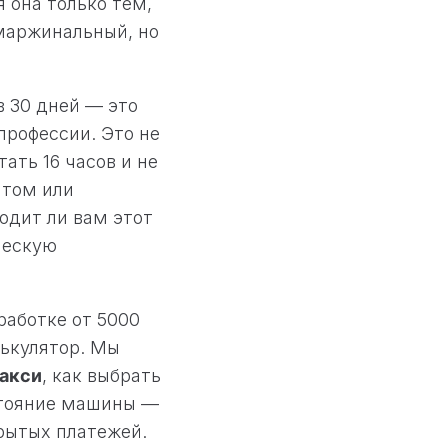
 она только тем,
омаржинальный, но
 в 30 дней — это
профессии. Это не
ать 16 часов и не
катом или
ходит ли вам этот
ческую
работке от 5000
лькулятор. Мы
такси
, как выбрать
стояние машины —
крытых платежей.