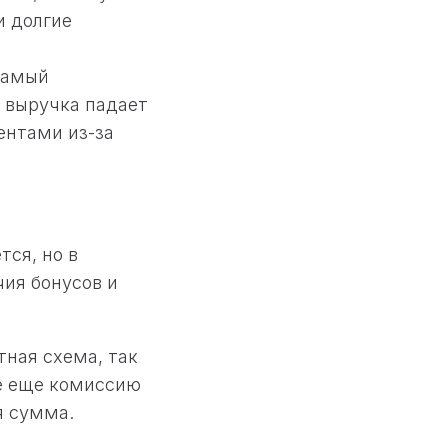
и долгие
самый
а выручка падает
ентами из-за
тся, но в
чия бонусов и
тная схема, так
те еще комиссию
я сумма.