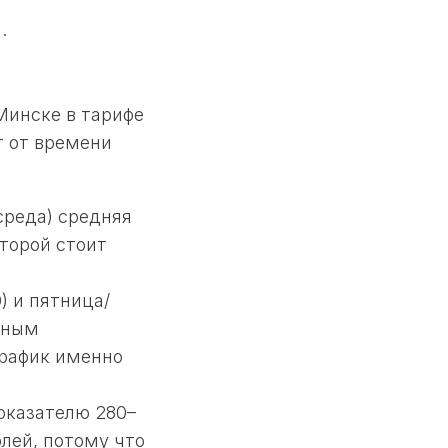
.
 Минске в тарифе
т от времени
среда) средняя
оторой стоит
0) и пятница/
нным
график именно
оказателю 280–
блей, потому что