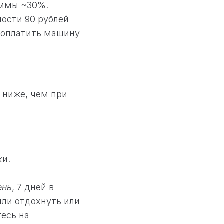
уммы ~30%.
ности 90 рублей
о оплатить машину
 ниже, чем при
ки.
ень
, 7 дней в
или отдохнуть или
есь на