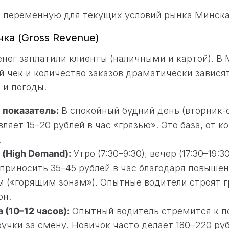
 переменную для текущих условий рынка Минска
чка (Gross Revenue)
денег заплатили клиенты (наличными и картой). В
 чек и количество заказов драматически завися
 и погоды.
 показатель:
В спокойный будний день (вторник-
ляет 15–20 рублей в час «грязью». Это база, от к
.
(High Demand):
Утро (7:30–9:30), вечер (17:30–19:3
 приносить 35–45 рублей в час благодаря повыше
 («горящим зонам»). Опытные водители строят 
он.
 (10–12 часов):
Опытный водитель стремится к п
учки за смену. Новичок часто делает 180–220 ру