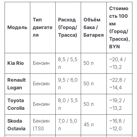
Стоимо
сть 100
Тип
Расход
Объём
км
Модель
двигате
(Город/
бака /
(Город/
ля
Трасса)
Батарея
Трасса),
BYN
8,5 / 5,5
~20,4 /
Kia Rio
Бензин
50 л
л
~13,2
Renault
9,5 / 6,0
~22,8 /
Бензин
50 л
Logan
л
~14,4
Toyota
8,0 / 5,5
~19,2 /
Бензин
50 л
Corolla
л
~13,2
Skoda
Бензин
7,0 / 5,0
~16,8 /
45 л
Octavia
(TSI)
л
~12,0