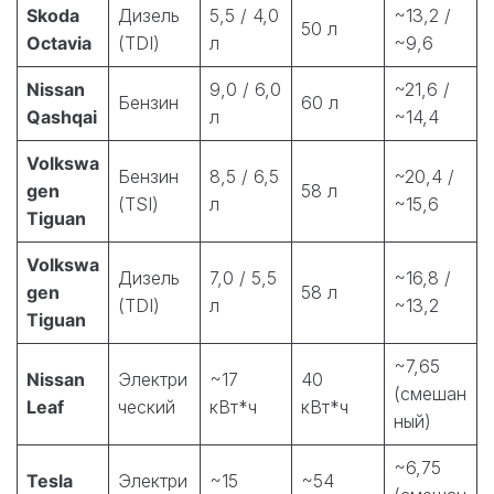
Skoda
Дизель
5,5 / 4,0
~13,2 /
50 л
Octavia
(TDI)
л
~9,6
Nissan
9,0 / 6,0
~21,6 /
Бензин
60 л
Qashqai
л
~14,4
Volkswa
Бензин
8,5 / 6,5
~20,4 /
gen
58 л
(TSI)
л
~15,6
Tiguan
Volkswa
Дизель
7,0 / 5,5
~16,8 /
gen
58 л
(TDI)
л
~13,2
Tiguan
~7,65
Nissan
Электри
~17
40
(смешан
Leaf
ческий
кВт*ч
кВт*ч
ный)
~6,75
Tesla
Электри
~15
~54