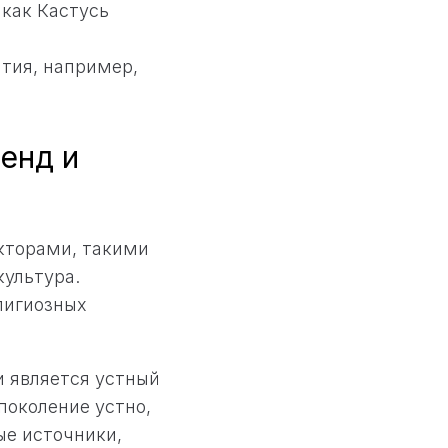
 как Кастусь
тия, например,
енд и
кторами, такими
культура.
лигиозных
и является устный
поколение устно,
ые источники,