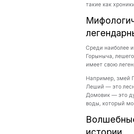
такие как хроник
Мифологич
легендарн
Среди наиболее 
Горыныча, лешего
имеет свою леге
Например, змей Г
Леший — это лесн
Домовик — это ду
воды, который мо
Волшебные
истории