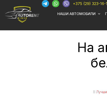
+375 (29) 323-16-
НАШИ АВТОМОБИЛИ
На а
бе
В
Лучши