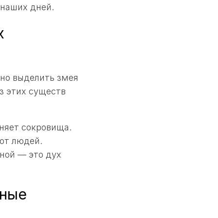
 наших дней.
х
но выделить змея
из этих существ
няет сокровища.
от людей.
ной — это дух
чные