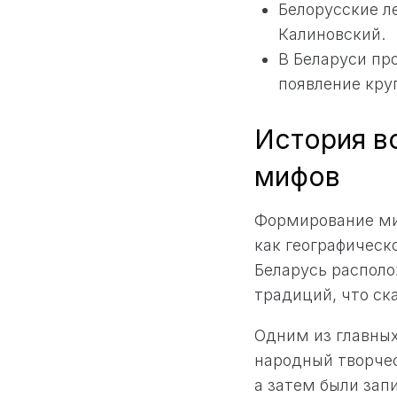
Белорусские л
Калиновский.
В Беларуси пр
появление круг
История в
мифов
Формирование ми
как географическ
Беларусь располо
традиций, что ск
Одним из главных
народный творчес
а затем были зап