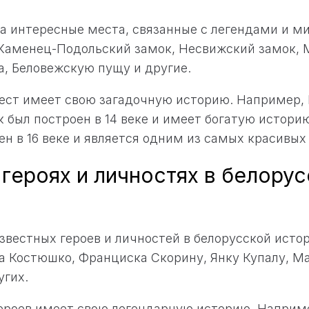
на интересные места, связанные с легендами и м
Каменец-Подольский замок, Несвижский замок, 
а, Беловежскую пущу и другие.
ест имеет свою загадочную историю. Например,
 был построен в 14 веке и имеет богатую истори
ен в 16 веке и является одним из самых красивых
героях и личностях в белору
звестных героев и личностей в белорусской ист
а Костюшко, Франциска Скорину, Янку Купалу, М
угих.
героев имеет свою легендарную историю. Наприм