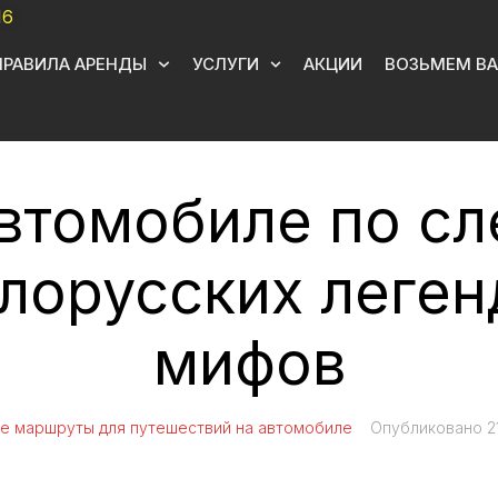
16
ПРАВИЛА АРЕНДЫ
УСЛУГИ
АКЦИИ
ВОЗЬМЕМ ВА
втомобиле по с
лорусских леген
мифов
е маршруты для путешествий на автомобиле
Опубликовано
2