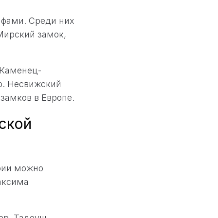
ифами. Среди них
Мирский замок,
 Каменец-
ю. Несвижский
 замков в Европе.
сской
ории можно
аксима
ер, Тадеуш