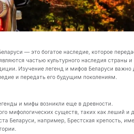
еларуси — это богатое наследие, которое переда
 являются частью культурного наследия страны и
диции. Изучение легенд и мифов Беларуси важно д
ледие и передать его будущим поколениям.
егенды и мифы возникли еще в древности.
ого мифологических существ, таких как леший и 
та Беларуси, например, Брестская крепость, им
тории.