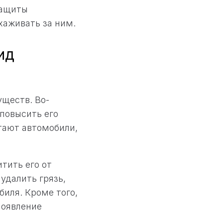
защиты
хаживать за ним.
ид
ществ. Во-
повысить его
тают автомобили,
тить его от
удалить грязь,
биля. Кроме того,
появление