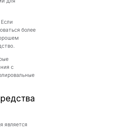
ми для
 Если
оваться более
хорошем
дство.
орые
ния с
олировальные
средства
я является