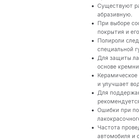
Существуют ра
абразивную.
При выборе со
покрытия и его
Полироли след
специальной г
Для защиты ла
основе кремни
Керамическое 
и улучшает во
Для поддержан
рекомендуется
Ошибки при по
лакокрасочног
Частота прове
автомобиля и 