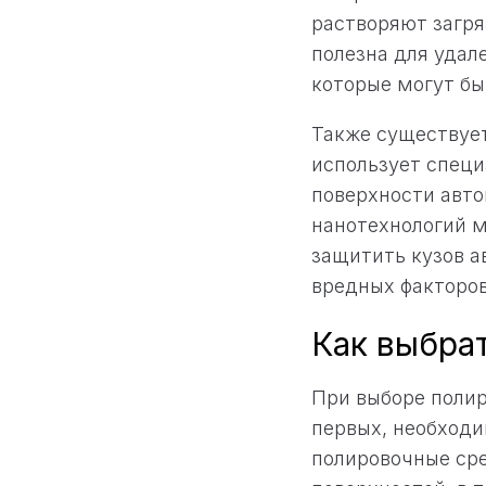
растворяют загря
полезна для удал
которые могут бы
Также существует
использует спец
поверхности авто
нанотехнологий м
защитить кузов а
вредных факторов
Как выбра
При выборе полир
первых, необходи
полировочные ср