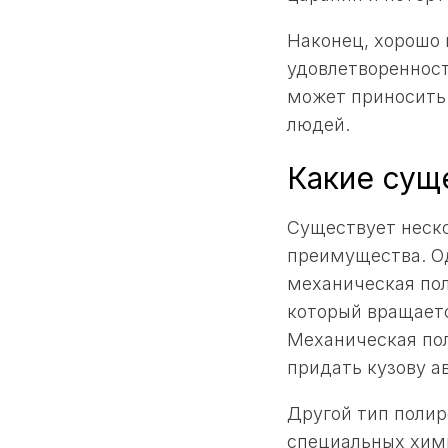
Наконец, хорошо
удовлетвореннос
может приносить 
людей.
Какие сущ
Существует неско
преимущества. О
механическая пол
который вращаетс
Механическая пол
придать кузову а
Другой тип полир
специальных хими