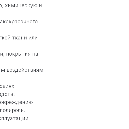
ю, химическую и
лакокрасочного
гкой ткани или
и, покрытия на
им воздействиям
ловиях
едств.
 повреждению
полироли.
ксплуатации