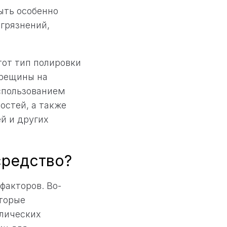
ыть особенно
агрязнений,
тот тип полировки
трещины на
спользованием
остей, а также
й и других
средство?
факторов. Во-
оторые
лических