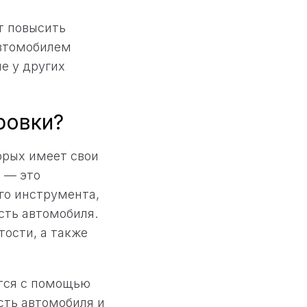
т повысить
автомобилем
е у других
ровки?
орых имеет свои
 — это
го инструмента,
сть автомобиля.
ости, а также
ется с помощью
сть автомобиля и