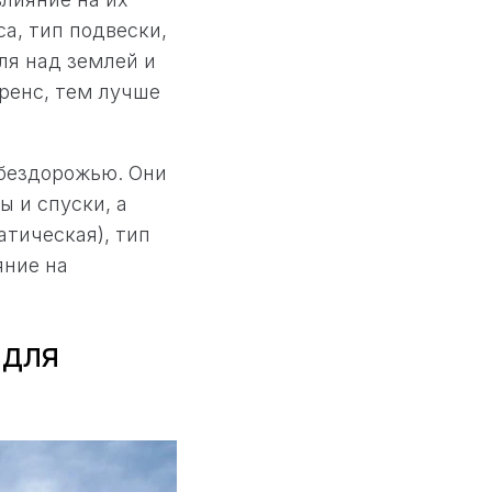
а, тип подвески,
ля над землей и
ренс, тем лучше
 бездорожью. Они
 и спуски, а
атическая), тип
яние на
 для