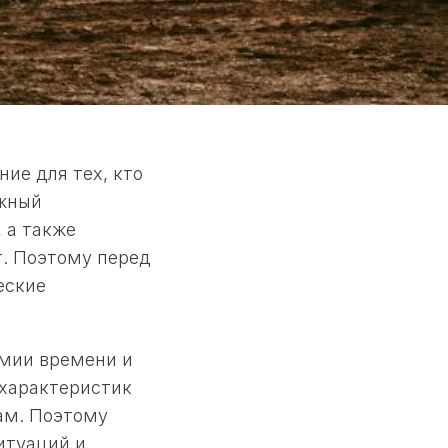
ие для тех, кто
ежный
 а также
т. Поэтому перед
еские
омии времени и
 характеристик
ам. Поэтому
итуаций и