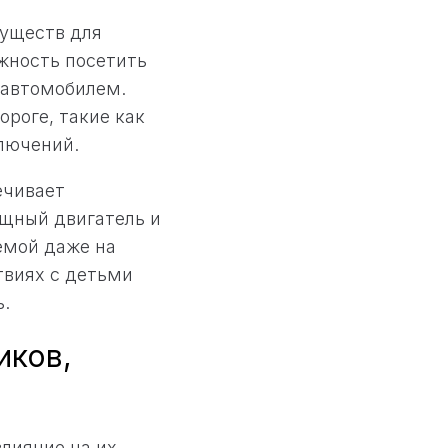
уществ для
жность посетить
 автомобилем.
роге, такие как
ключений.
ечивает
ощный двигатель и
емой даже на
твиях с детьми
.
иков,
лияние на их