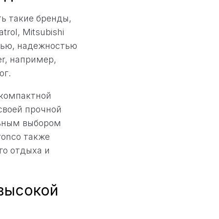
ь такие бренды,
trol, Mitsubishi
стью, надежностью
r, например,
ог.
 компактной
своей прочной
льным выбором
Bronco также
го отдыха и
высокой