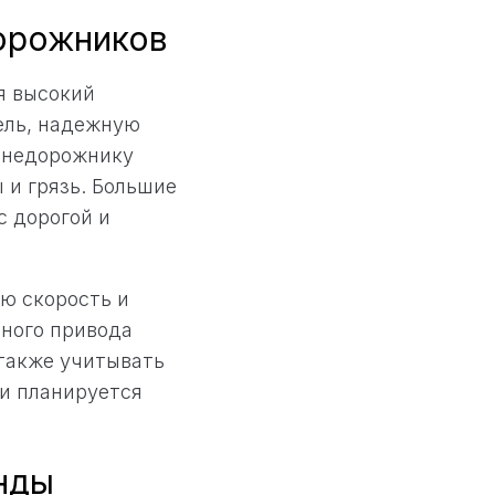
орожников
я высокий
ель, надежную
 внедорожнику
 и грязь. Большие
с дорогой и
ю скорость и
лного привода
также учитывать
и планируется
нды