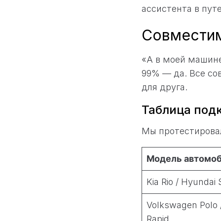
ассистента в пут
Совместим
«А в моей машине
99% — да. Все со
для друга.
Таблица подк
Мы протестировал
Модель автомо
Kia Rio / Hyundai 
Volkswagen Polo 
Rapid