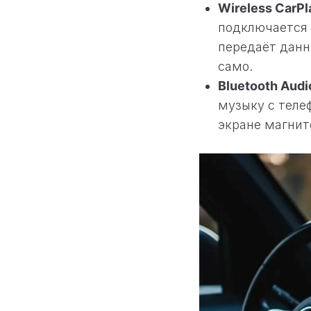
Wireless CarPla
подключается 
передаёт данны
само.
Bluetooth Audi
музыку с теле
экране магнит