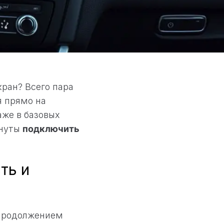
кран? Всего пара
я прямо на
аже в базовых
инуты
подключить
ть и
 продолжением