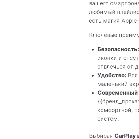
вашего смартфона
любимый плейлист
есть магия Apple 
Ключевые преиму
Безопасность:
иконки и отсу
отвлечься от д
Удобство:
Вся 
маленький экр
Современный 
{{бренд_прока
комфортной, п
систем.
Выбирая
CarPlay 