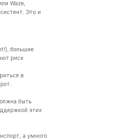
или Waze,
систент. Это и
nt!), большие
ают риск
риться в
рот.
должна быть
оддержкой этих
нспорт, а умного