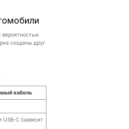
втомобили
с вероятностью
рка созданы друг
.
имый кабель
и USB-C (зависит