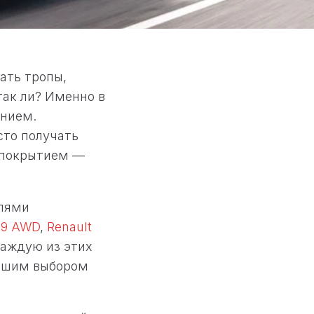
ать тропы,
так ли? Именно в
ением.
сто получать
м покрытием —
елями
19 AWD
,
Renault
каждую из этих
учшим выбором