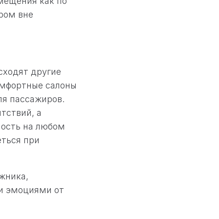
мещения как по
ром вне
сходят другие
омфортные салоны
ля пассажиров.
тствий, а
ость на любом
еться при
ожника,
ми эмоциями от