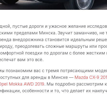
ной, пустые дороги и ужасное желание исследов
скими пределами Минска. Звучит заманчиво, не 
ренда внедорожника становится идеальным реш
ироду, преодолевать сложные маршруты или про
комфортной поездки по дорогам с более жестки
спечат вам это всё.
 мы познакомим вас с тремя потрясающими мод
доступных для аренды в Минске —
Mazda CX-9 20
Opel Mokka AWD 2019
. Мы подробно рассмотрим 
ификации, особенности и то, что делает их наил