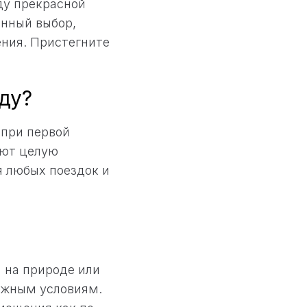
ду прекрасной
нный выбор,
ения. Пристегните
ду?
 при первой
ают целую
я любых поездок и
и на природе или
ожным условиям.