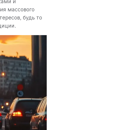
ками и
ия массового
ересов, будь то
диции.