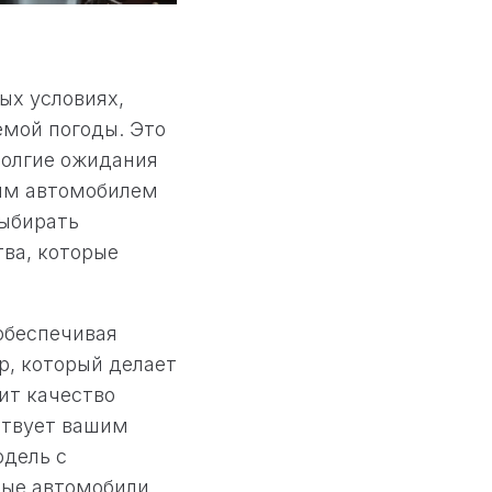
ых условиях,
емой погоды. Это
долгие ожидания
ным автомобилем
выбирать
ва, которые
 обеспечивая
р, который делает
нит качество
ствует вашим
одель с
ные автомобили,