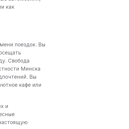
и как
мени поездок. Вы
посещать
ду. Свобода
естности Минска
едпочтений. Вы
уютное кафе или
х и
ресные
 настоящую