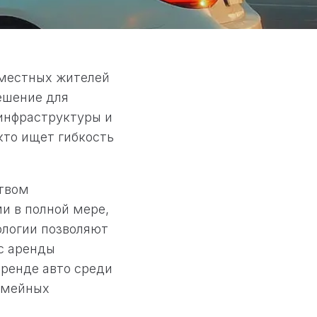
 местных жителей
решение для
 инфраструктуры и
кто ищет гибкость
ством
и в полной мере,
ологии позволяют
с аренды
аренде авто среди
емейных