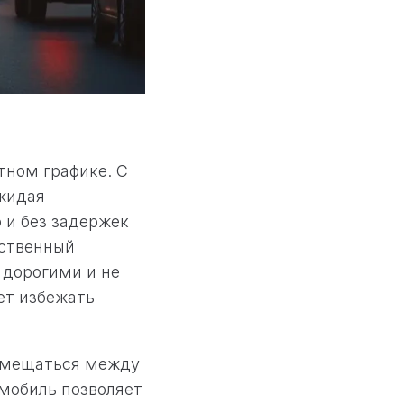
тном графике. С
ожидая
 и без задержек
ественный
 дорогими и не
ет избежать
ремещаться между
мобиль позволяет