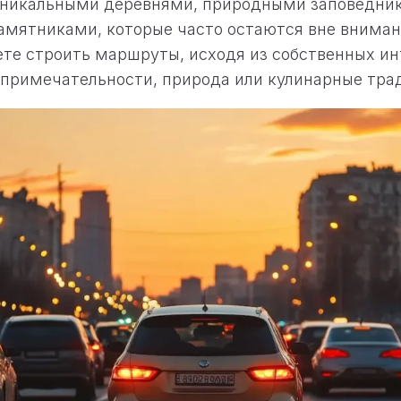
 уникальными деревнями, природными заповедни
амятниками, которые часто остаются вне вниман
те строить маршруты, исходя из собственных инт
примечательности, природа или кулинарные тра