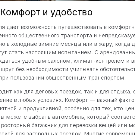
: Комфорт и удобство
я дает возможность путешествовать в комфортн
енного общественного транспорта и непредсказу
но в холодные зимние месяцы или в жару, когда 
огут стать настоящим испытанием. С арендован
ждаться удобным салоном, климат-контролем и 
шрут без необходимости учитывать обстоятельст
 при пользовании общественным транспортом.
одит как для деловых поездок, так и для отдыха,
ние в любых условиях. Комфорт — важный факто
иятной и продуктивной, особенно для тех, кто це
Вы можете выбрать автомобиль, который соответ
просторный багажник для перевозки вещей или м
ской для загородных поездок. Многие современ