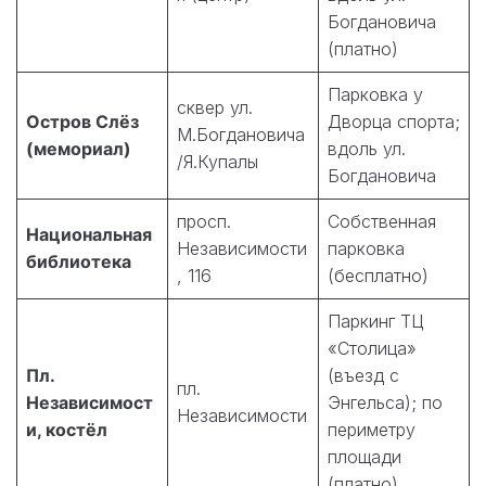
Богдановича
(платно)
Парковка у
сквер ул.
Остров Слёз
Дворца спорта;
М.Богдановича
(мемориал)
вдоль ул.
/Я.Купалы
Богдановича
просп.
Собственная
Национальная
Независимости
парковка
библиотека
, 116
(бесплатно)
Паркинг ТЦ
«Столица»
Пл.
(въезд с
пл.
Независимост
Энгельса); по
Независимости
и, костёл
периметру
площади
(платно)