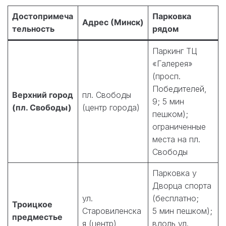
Достопримеча
Парковка
Адрес (Минск)
тельность
рядом
Паркинг ТЦ
«Галерея»
(просп.
Победителей,
Верхний город
пл. Свободы
9; 5 мин
(пл. Свободы)
(центр города)
пешком);
ограниченные
места на пл.
Свободы
Парковка у
Дворца спорта
ул.
(бесплатно;
Троицкое
Старовиленска
5 мин пешком);
предместье
я (центр)
вдоль ул.