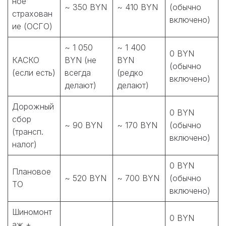
ное
~ 350 BYN
~ 410 BYN
(обычно
страхован
включено)
ие (ОСГО)
~ 1 050
~ 1 400
0 BYN
КАСКО
BYN (не
BYN
(обычно
(если есть)
всегда
(редко
включено)
делают)
делают)
Дорожный
0 BYN
сбор
~ 90 BYN
~ 170 BYN
(обычно
(трансп.
включено)
налог)
0 BYN
Плановое
~ 520 BYN
~ 700 BYN
(обычно
ТО
включено)
Шиномонт
0 BYN
аж +