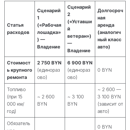
Сценарий
Сценарий
Долгосроч
2
1
ная
(«Уставши
Статья
(«Рабочая
аренда
й
расходов
лошадка»
(аналогич
ветеран»)
) —
ный класс
—
Владение
авто)
Владение
Стоимост
2 750 BYN
6 900 BYN
ь крупного
(единораз
(единораз
0 BYN
ремонта
ово)
ово)
Топливо
~ 2 600 —
(при 15
~ 2 600
~ 3 100
3 100 BYN
000 км/
BYN
BYN
(зависит от
год)
авто)
Обязатель
0 BYN