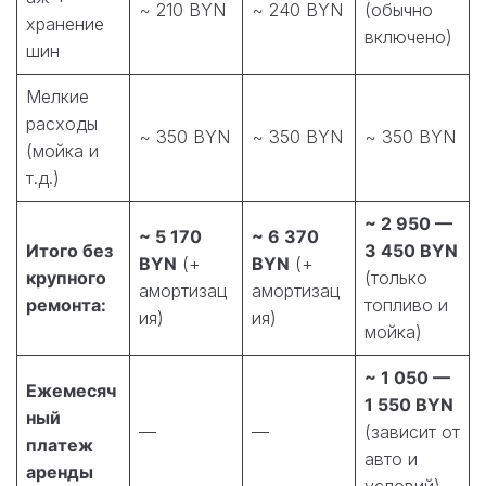
~ 210 BYN
~ 240 BYN
(обычно
хранение
включено)
шин
Мелкие
расходы
~ 350 BYN
~ 350 BYN
~ 350 BYN
(мойка и
т.д.)
~ 2 950 —
~ 5 170
~ 6 370
Итого без
3 450 BYN
BYN
(+
BYN
(+
крупного
(только
амортизац
амортизац
ремонта:
топливо и
ия)
ия)
мойка)
~ 1 050 —
Ежемесяч
1 550 BYN
ный
—
—
(зависит от
платеж
авто и
аренды