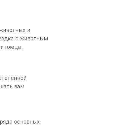
 животных и
оездка с животным
питомца.
степенной
ешать вам
 ряда основных