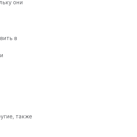
льку они
вить в
ли
угие, также