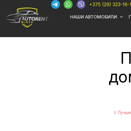
+375 (29) 323-16-
НАШИ АВТОМОБИЛИ
П
до
В
Лучши