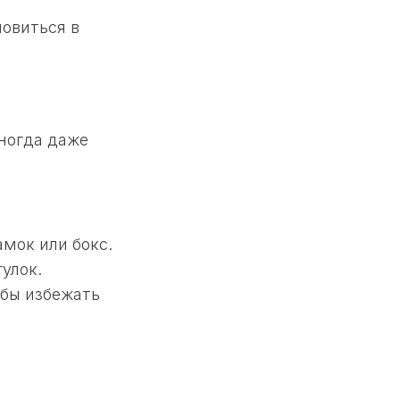
новиться в
иногда даже
мок или бокс.
улок.
обы избежать