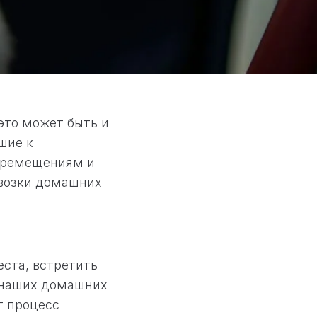
это может быть и
шие к
перемещениям и
евозки домашних
еста, встретить
 наших домашних
т процесс