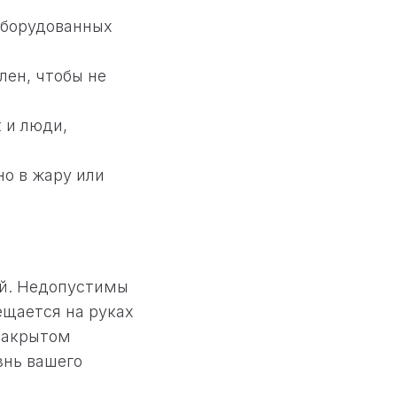
оборудованных
лен, чтобы не
 и люди,
о в жару или
ий. Недопустимы
ещается на руках
 закрытом
знь вашего