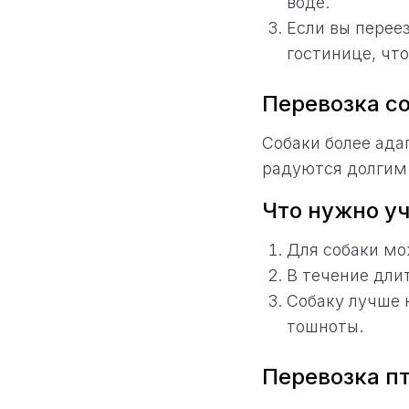
воде.
Если вы перее
гостинице, чт
Перевозка с
Собаки более ада
радуются долгим
Что нужно уч
Для собаки мо
В течение дли
Собаку лучше 
тошноты.
Перевозка п