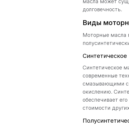
масла может суще
долговечность.
Виды моторн
Моторные масла п
полусинтетически
Синтетическое
Синтетическое ма
современные тех
смазывающими св
окислению. Синте
обеспечивает его
стоимости других
Полусинтетиче