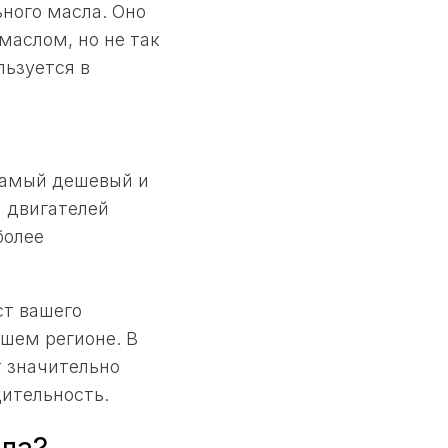
ного масла. Оно
аслом, но не так
льзуется в
самый дешевый и
я двигателей
более
ст вашего
ашем регионе. В
т значительно
дительность.