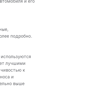
втомобиля и его
ные,
олее подробно.
я используются
ает лучшими
йчивостью к
носа и
тельно выше