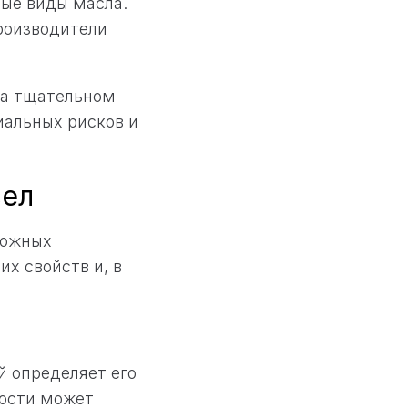
ные виды масла.
производители
на тщательном
иальных рисков и
сел
можных
х свойств и, в
й определяет его
кости может