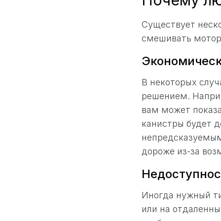
Почему лю
Существует неско
смешивать мотор
Экономическ
В некоторых слу
решением. Наприм
вам может показа
канистры будет д
непредсказуемым
дороже из-за воз
Недоступнос
Иногда нужный ти
или на отдаленны