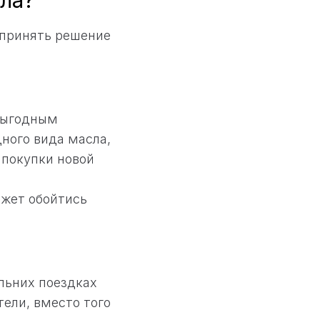
ла?
 принять решение
выгодным
дного вида масла,
 покупки новой
ожет обойтись
льних поездках
тели, вместо того