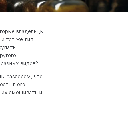
оторые владельцы
 и тот же тип
купать
ругого
 разных видов?
мы разберем, что
сть в его
и их смешивать и