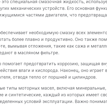
 это специальная смазочная жидкость, использу
угих механических устройств. Его основная фун
ижущимися частями двигателя, что предотвращае
беспечивает необходимую смазку всех элементо
отать более плавно и продуктивно. Оно также пом
оте, вымывая отложения, такие как сажа и металл
едают в масляном фильтре.
о помогает предотвратить коррозию, защищая вн
действия влаги и кислорода. Наконец, оно играет 
теля, отводя тепло от поршней и цилиндров.
ые типы моторных масел, включая минеральные,
е и синтетические, каждый из которых имеет св
еделенных условий эксплуатации. Важно понимат