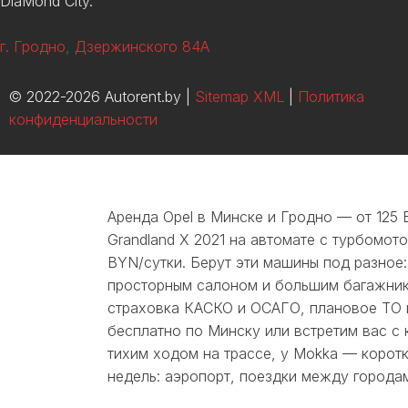
DiaMond City.
г. Гродно, Дзержинского 84А
© 2022-2026 Autorent.by |
Sitemap XML
|
Политика
конфиденциальности
Аренда Opel в Минске и Гродно — от 125
Grandland X 2021 на автомате с турбомот
BYN/сутки. Берут эти машины под разное:
просторным салоном и большим багажник
страховка КАСКО и ОСАГО, плановое ТО и
бесплатно по Минску или встретим вас с 
тихим ходом на трассе, у Mokka — коротка
недель: аэропорт, поездки между городам