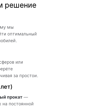
м решение
ому мы
айти оптимальный
обилей.
сферов или
берёте
чивая за простои.
 лет)
ый прокат
—
х на постоянной