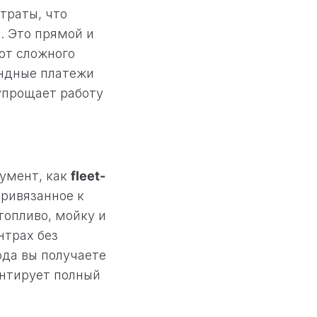
траты, что
. Это прямой и
от сложного
ендные платежи
упрощает работу
умент, как
fleet-
привязанное к
топливо, мойку и
нтрах без
ода вы получаете
антирует полный