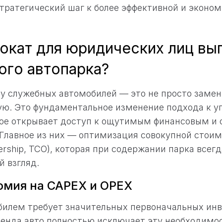
стратегический шаг к более эффективной и эконо
окат для юридических лиц вы
ого автопарка?
у служебных автомобилей — это не просто замен
ую. Это фундаментальное изменение подхода к 
рое открывает доступ к ощутимым финансовым и
Главное из них — оптимизация совокупной стоим
nership, TCO), которая при содержании парка всег
й взгляд.
омия на CAPEX и OPEX
билем требует значительных первоначальных инв
енда авто полностью исключает эту необходимо