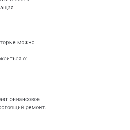
ращая
оторые можно
коиться о:
ет финансовое
остоящий ремонт.