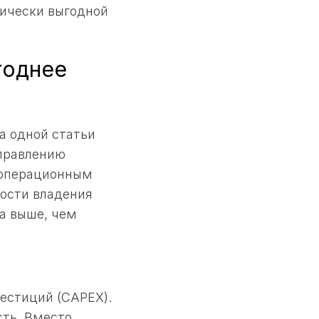
мически выгодной
годнее
а одной статьи
управлению
 операционным
ости владения
да выше, чем
естиций (CAPEX).
сть. Вместо