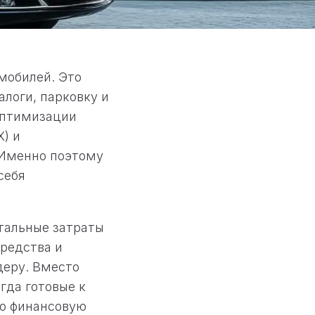
мобилей. Это
алоги, парковку и
оптимизации
) и
 Именно поэтому
себя
тальные затраты
редства и
деру. Вместо
гда готовые к
ую финансовую