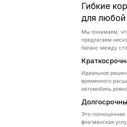
Гибкие ко
для любой
Мы понимаем, чт
предлагаем неск
баланс между ст
Краткосрочна
Идеальное решени
временного расши
автомобиль ровно
Долгосрочный
Это полноценная 
флагманская услу