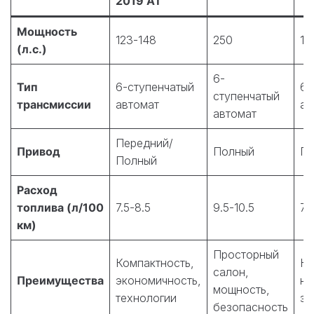
2019 AT
Мощность
123-148
250
14
(л.с.)
6-
Тип
6-ступенчатый
6-
ступенчатый
трансмиссии
автомат
ав
автомат
Передний/
Привод
Полный
По
Полный
Расход
топлива (л/100
7.5-8.5
9.5-10.5
7.
км)
Просторный
Компактность,
Ко
салон,
Преимущества
экономичность,
на
мощность,
технологии
эк
безопасность