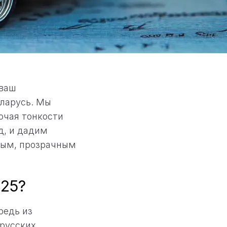
 ваш
еларусь. Мы
ючая тонкости
д, и дадим
ным, прозрачным
025?
редь из
орусских