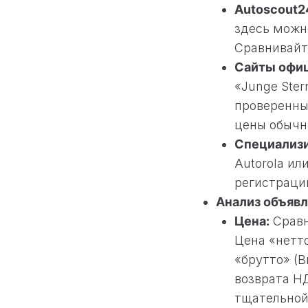
Autoscout2
здесь можно
Сравнивайт
Сайты офиц
«Junge Ster
проверенные
цены обычн
Специализи
Autorola ил
регистраци
Анализ объявл
Цена:
Сравн
Цена «нетто
«брутто» (B
возврата НД
тщательной