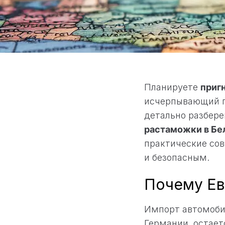
Планируете
пригн
исчерпывающий ги
детально разбере
растаможки в Бе
практические со
и безопасным.
Почему Евр
Импорт автомобил
Германии, остает