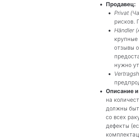
Продавец:
Privat (Ч
рисков. 
Händler 
крупные 
отзывы о
предоста
нужно ут
Vertrags
предпрод
Описание и
на количест
должны быт
со всех рак
дефекты (ес
комплектац