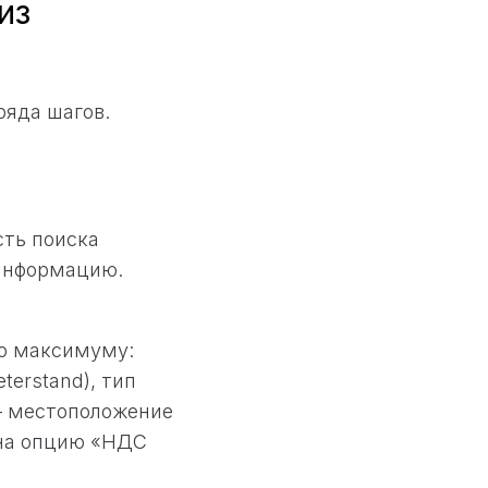
из
ряда шагов.
сть поиска
 информацию.
по максимуму:
terstand), тип
но – местоположение
 на опцию «НДС