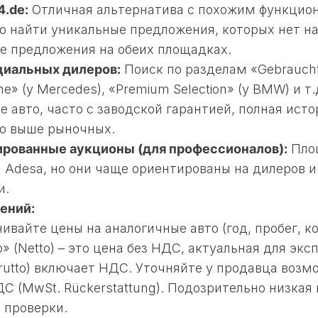
4.de:
Отличная альтернатива с похожим функцио
 найти уникальные предложения, которых нет на 
е предложения на обеих площадках.
иальных дилеров:
Поиск по разделам «Gebrauch
ne» (у Mercedes), «Premium Selection» (у BMW) и 
 авто, часто с заводской гарантией, полная исто
о выше рыночных.
рованные аукционы (для профессионалов):
Пло
и Adesa, но они чаще ориентированы на дилеров 
и.
ений:
ивайте цены на аналогичные авто (год, пробег, к
» (Netto) – это цена без НДС, актуальная для экс
rutto) включает НДС. Уточняйте у продавца возм
С (MwSt. Rückerstattung). Подозрительно низкая 
 проверки.