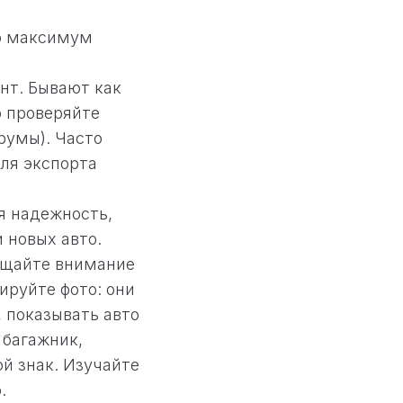
но максимум
нт. Бывают как
о проверяйте
румы). Часто
для экспорта
 надежность,
 новых авто.
ращайте внимание
зируйте фото: они
 показывать авто
 багажник,
ой знак. Изучайте
.