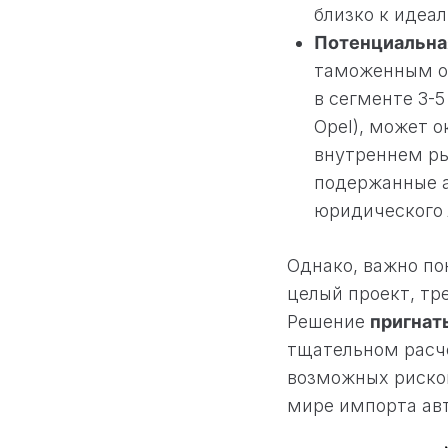
близко к идеал
Потенциальна
таможенным оф
в сегменте 3-
Opel), может о
внутреннем ры
подержанные а
юридического 
Однако, важно по
целый проект, тр
Решение
пригнать
тщательном расче
возможных рисков
мире импорта авт