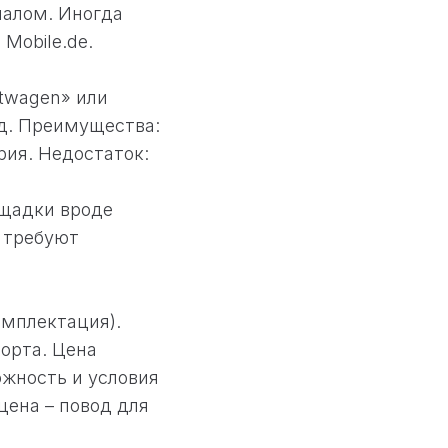
налом. Иногда
Mobile.de.
twagen» или
т.д. Преимущества:
рия. Недостаток:
щадки вроде
и требуют
омплектация).
порта. Цена
ожность и условия
цена – повод для