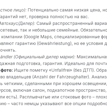
астное лицо):
Потенциально самая низкая цена, 
Гарантий нет, проверка полностью на вас.
(Автохаус/Дилер):
Самый распространенный вариа
сетевые, так и небольшие семейные. Обязательн
 компании (Google Maps, специализированные фо
вляют гарантию (Gewährleistung), но ее условия 
очнять.
händler (Официальный дилер марки):
Максимальная
ажная подготовка, гарантия. Идеально для почти
 фото:
Ищите пометку «Unfallfrei» (без ДТП). Об
во владельцев (Anzahl der Fahrzeughalter). Анали
ь четкими, сделанными при хорошем освещении,
урсов, включая салон, подкапотное пространство,
ли есть). Расплывчатые или стоковые фото – плох
ию – часто немцы указывают все опции подробно