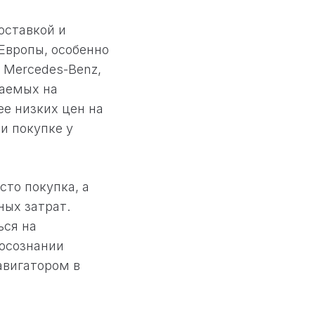
оставкой и
Европы, особенно
 Mercedes-Benz,
гаемых на
ее низких цен на
и покупке у
сто покупка, а
ных затрат.
ься на
 осознании
авигатором в