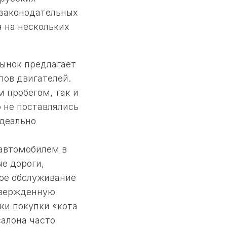
 законодательных
 на нескольких
рынок предлагает
пов двигателей.
 пробегом, так и
 не поставлялись
идеально
автомобилем в
е дороги,
кое обслуживание
твержденную
ки покупки «кота
салона часто