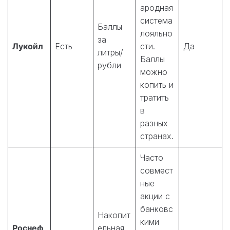
ародная
система
Баллы
лояльно
за
Лукойл
Есть
сти.
Да
литры/
Баллы
рубли
можно
копить и
тратить
в
разных
странах.
Часто
совмест
ные
акции с
банковс
Накопит
кими
Роснеф
ельная