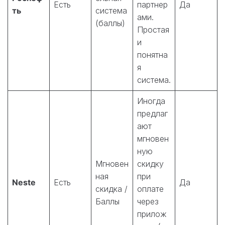
Есть
партнер
Да
ть
система
ами.
(баллы)
Простая
и
понятна
я
система.
Иногда
предлаг
ают
мгновен
ную
Мгновен
скидку
ная
при
Neste
Есть
Да
скидка /
оплате
Баллы
через
прилож