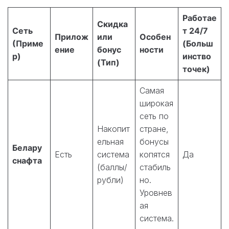
Работае
Скидка
Сеть
т 24/7
Прилож
или
Особен
(Приме
(Больш
ение
бонус
ности
р)
инство
(Тип)
точек)
Самая
широкая
сеть по
Накопит
стране,
ельная
бонусы
Белару
Есть
система
копятся
Да
снафта
(баллы/
стабиль
рубли)
но.
Уровнев
ая
система.