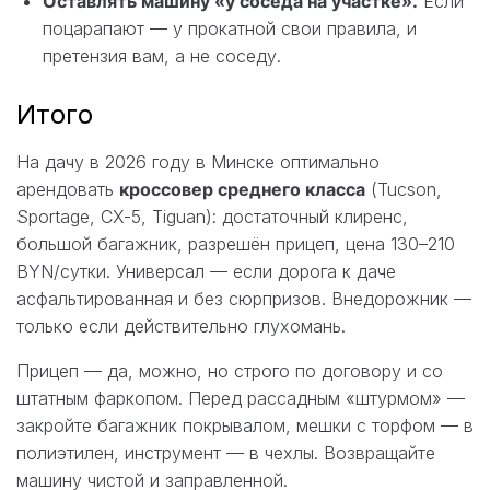
Оставлять машину «у соседа на участке».
Если
поцарапают — у прокатной свои правила, и
претензия вам, а не соседу.
Итого
На дачу в 2026 году в Минске оптимально
арендовать
кроссовер среднего класса
(Tucson,
Sportage, CX-5, Tiguan): достаточный клиренс,
большой багажник, разрешён прицеп, цена 130–210
BYN/сутки. Универсал — если дорога к даче
асфальтированная и без сюрпризов. Внедорожник —
только если действительно глухомань.
Прицеп — да, можно, но строго по договору и со
штатным фаркопом. Перед рассадным «штурмом» —
закройте багажник покрывалом, мешки с торфом — в
полиэтилен, инструмент — в чехлы. Возвращайте
машину чистой и заправленной.