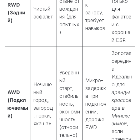
ствие от
только
RWD
к
Чистый
вожден
для
(Задни
заносу,
асфальт
ия (для
фанатов
й)
требует
опытных
и с
навыков
)
хороше
й ESP.
Золотая
середин
а.
Уверенн
Идеальн
ый
Микро-
Нечище
о для
старт,
задержк
AWD
ный
аренды
стабиль
а при
(Подкл
город,
кроссов
ность,
подключ
ючаемы
загород
ера в
экономи
ении,
й)
, горки,
Минске
чность
дороже
«каша»
зимой
,
(относи
FWD
если
тельно)
планиру