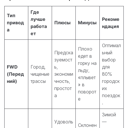
Где
Тип
лучше
Рекоме
привод
Плюсы
Минусы
работа
ндация
а
ет
Оптимал
Плохо
Предска
ьный
едет в
зуемост
выбор
горку на
FWD
Город,
ь,
для
льду,
(Перед
чищеные
экономи
80%
«плывет
ний)
трассы
чность,
городск
» в
простот
их
поворот
а
поездок
е
.
Зимой
Удоволь
—
Склонен