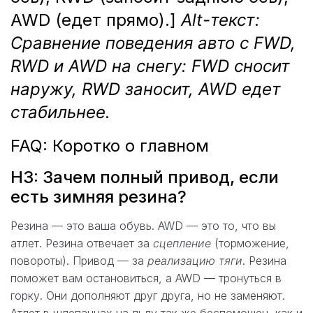
AWD (едет прямо).]
Alt-текст:
Сравнение поведения авто с FWD,
RWD и AWD на снегу: FWD сносит
наружу, RWD заносит, AWD едет
стабильнее.
FAQ: Коротко о главном
H3: Зачем полный привод, если
есть зимняя резина?
Резина — это ваша обувь. AWD — это то, что вы
атлет. Резина отвечает за
сцепление
(торможение,
повороты). Привод — за
реализацию тяги
. Резина
поможет вам остановиться, а AWD — тронуться в
горку. Они дополняют друг друга, но не заменяют.
Атлет в шлепанцах на льду так же беспомощен, как и