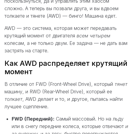
поскользнуться, да и управлять этим хаосом
сложно. А теперь вы позвали друга, и вы вдвоем
толкаете и тянете (AWD) — бинго! Машина едет.
AWD — это система, которая может передавать
крутящий момент от двигателя
всем четырем
колесам, а не только двум. Ее задача — не дать вам
застрять на старте.
Как AWD распределяет крутящий
момент
В отличие от FWD (Front-Wheel Drive), который
тянет
машину, и RWD (Rear-Wheel Drive), который ее
толкает
, AWD делает и то, и другое, пытаясь найти
лучшее сцепление.
FWD (Передний):
Самый массовый. Но на льду
или в снегу передние колеса, которые отвечают
и
за рулежку, и за тягу
, быстро перегружаются.