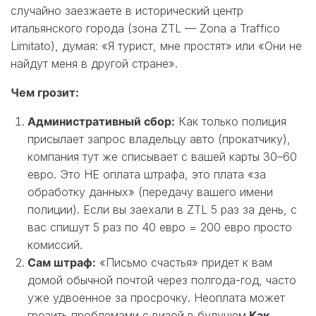
случайно заезжаете в исторический центр
итальянского города (зона ZTL — Zona a Traffico
Limitato), думая: «Я турист, мне простят» или «Они не
найдут меня в другой стране».
Чем грозит:
Административный сбор:
Как только полиция
присылает запрос владельцу авто (прокатчику),
компания тут же списывает с вашей карты 30–60
евро. Это НЕ оплата штрафа, это плата «за
обработку данных» (передачу вашего имени
полиции). Если вы заехали в ZTL 5 раз за день, с
вас спишут 5 раз по 40 евро = 200 евро просто
комиссий.
Сам штраф:
«Письмо счастья» придет к вам
домой обычной почтой через полгода-год, часто
уже удвоенное за просрочку. Неоплата может
грозить проблемами с визой в будущем.
Как